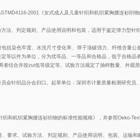
2版）、ASTMD4116-2001《女式成人及儿童针织和机织紧胸腰连
方法、判定规则、产品使用说明和包装，适用于鉴定弹力型针织
包括染色牢度、水洗尺寸变化率、弹子顶破强力、纤维含量公差
定等以件为单位，分为优等品、一等品和合格品，低于合格品者为
量两者结合并按zui低等级定等。试验方法规定了抽样数量、外
员会针织品分会归口。起草单位：深圳市计量质量检测研究员
织和机织紧胸腰连衫织物的标准性能规格》，并参照Oeko-TexStan
、要求、试验方法、判定规则、产品使用说明、包装、运输和