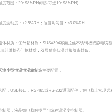
范围：20~98%RH(特殊可选10~98%RH)
波动度：±2.5%RH；湿度均匀度：≤3.0%RH
材质：①外箱材质：SUS#304雾面拉丝不锈钢板或静电喷塑
玻璃纤维棉④门框材质：双层耐高低温硅橡胶密封条。
天津小型恒温恒湿箱制造
主要配置：
：USB接口，RS-485或RS-232通讯配件，在电脑上实现远
器：液晶微电脑触摸屏可编程温湿度控制器。