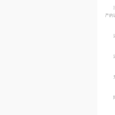
注意
产的
温度
温度
升温
降温