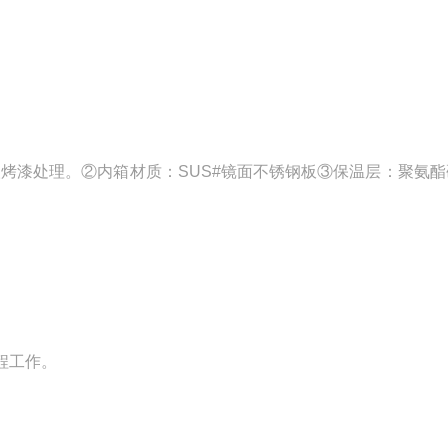
烤漆处理。②内箱材质：SUS#镜面不锈钢板③保温层：聚氨酯
程工作。