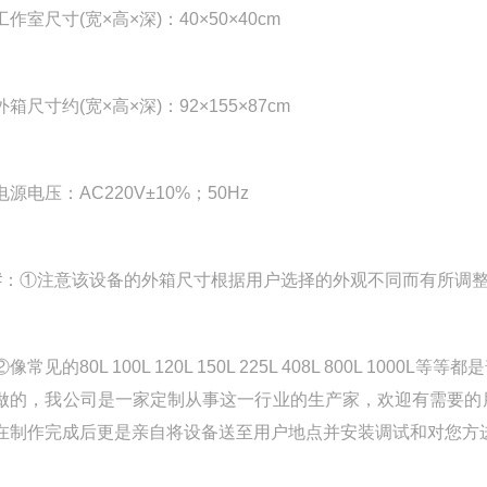
尺寸(宽×高×深)：40×50×40cm
寸约(宽×高×深)：92×155×87cm
电压：AC220V±10%；50Hz
①注意该设备的外箱尺寸根据用户选择的外观不同而有所调
见的80L 100L 120L 150L 225L 408L 800L 
做的，我公司是一家定制从事这一行业的生产家，欢迎有需要的
在制作完成后更是亲自将设备送至用户地点并安装调试和对您方