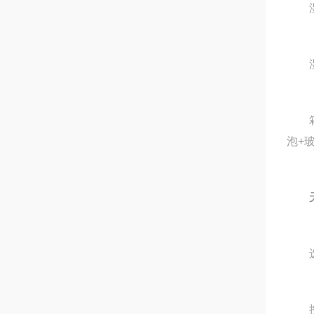
湿度
湿度
箱体
泡+
选配
控制