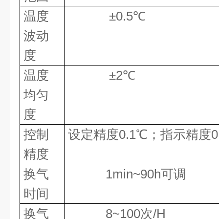
温度
±
0.5
℃
波动
度
温度
±
2
℃
均匀
度
控制
设定精度
0.1
℃；指示精度
0
精度
换气
1min~90h可调
时间
换气
8~100次
/H