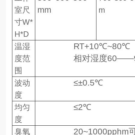
mm
室尺
m
寸W*
H*D
RT+10℃~80℃
温湿
相对湿度60——95
度范
围
≤±0.5℃
波动
度
≤2℃
均匀
度
20~1000pphm
臭氧