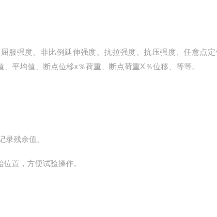
、屈服强度、非比例延伸强度、抗拉强度、抗压强度、任意点定
值、平均值、断点位移x％荷重、断点荷重X％位移、等等。
复记录残余值。
始位置，方便试验操作。