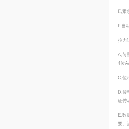
E,
F,
拉力
A,
4位
C,
D,
证传
E,
要。