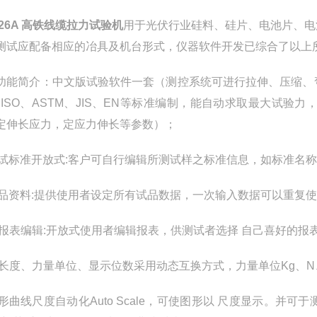
126A 高铁线缆拉力试验机
用于光伏行业硅料、硅片、电池片、电
测试应配备相应的冶具及机台形式，仪器软件开发已综合了以上
功能简介：中文版试验软件一套（测控系统可进行拉伸、压缩、
、ISO、ASTM、JIS、EN等标准编制，能自动求取最大试
定伸长应力，定应力伸长等参数）；
 测试标准开放式:客户可自行编辑所测试样之标准信息，如标准
 试品资料:提供使用者设定所有试品数据，一次输入数据可以重复
 双报表编辑:开放式使用者编辑报表，供测试者选择 自己喜好的报
 各长度、力量单位、显示位数采用动态互换方式，力量单位Kg、N、K
 图形曲线尺度自动化Auto Scale，可使图形以 尺度显示。