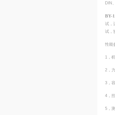
DIN
BY
试，
试，
性能
1，
2，力
3，容
4，
5，