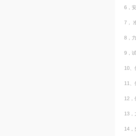
6，
7， 
8，
9，
10、
11、
12
13，
14