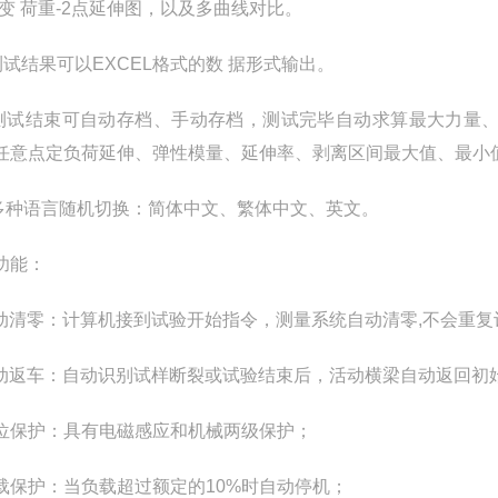
应变 荷重-2点延伸图，以及多曲线对比。
测试结果可以EXCEL格式的数 据形式输出。
测试结束可自动存档、手动存档，测试完毕自动求算最大力量
任意点定负荷延伸、弹性模量、延伸率、剥离区间最大值、最小
多种语言随机切换：简体中文、繁体中文、英文。
功能：
自动清零：计算机接到试验开始指令，测量系统自动清零,不会重
自动返车：自动识别试样断裂或试验结束后，活动横梁自动返回初
限位保护：具有电磁感应和机械两级保护；
过载保护：当负载超过额定的10%时自动停机；