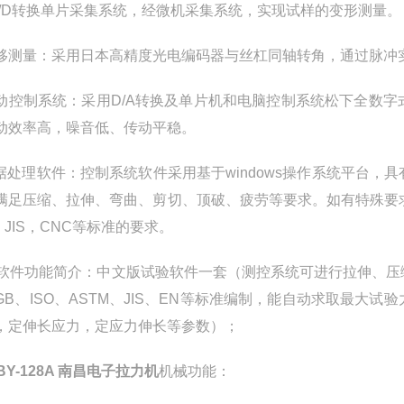
A/D转换单片采集系统，经微机采集系统，实现试样的变形测量。
位移测量：采用日本高精度光电编码器与丝杠同轴转角，通过脉冲
传动控制系统：采用D/A转换及单片机和电脑控制系统松下全数
动效率高，噪音低、传动平稳。
数据处理软件：控制系统软件采用基于windows操作系统平台
满足压缩、拉伸、弯曲、剪切、顶破、疲劳等要求。如有特殊要求，
、JIS，CNC等标准的要求。
、软件功能简介：中文版试验软件一套（测控系统可进行拉伸、
GB、ISO、ASTM、JIS、EN等标准编制，能自动求取最
，定伸长应力，定应力伸长等参数）；
BY-128A 南昌电子拉力机
机械功能：