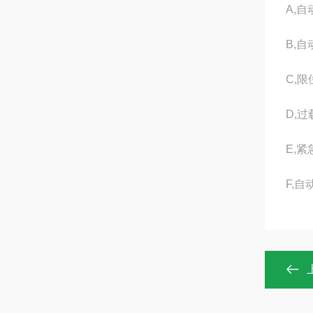
A,
B,
C,
D,
E,
F,