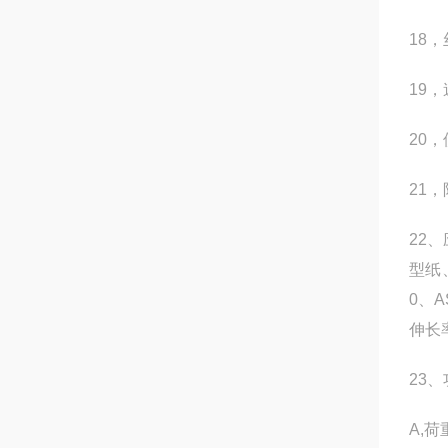
18
19，
20，
21
22
型纸、
0、
伸长
23
A,