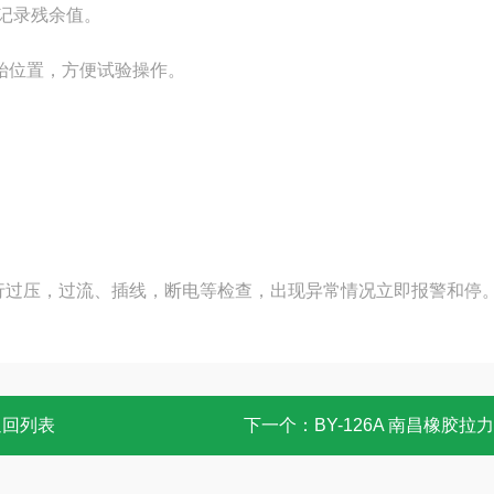
复记录残余值。
始位置，方便试验操作。
行过压，过流、插线，断电等检查，出现异常情况立即报警和停
返回列表
下一个：
BY-126A 南昌橡胶拉