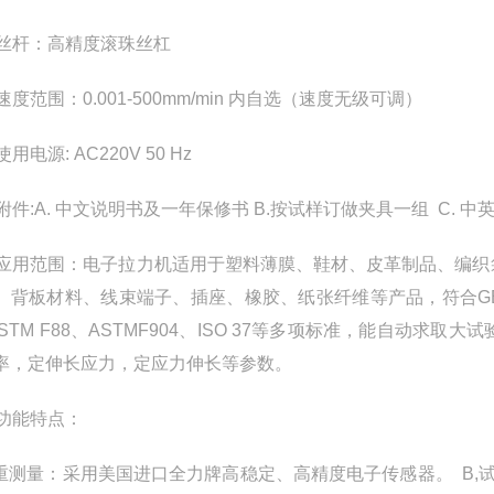
，丝杆：高精度滚珠丝杠
速度范围：0.001-500mm/min 内自选（速度无级可调）
使用电源: AC220V 50 Hz
，附件:A. 中文说明书及一年保修书 B.按试样订做夹具一组 C.
、应用范围：电子拉力机
适用于塑料薄膜、鞋材、皮革制品、编织
背板材料、线束端子、插座、橡胶、纸张纤维等产品，符合GB 13022、
ASTM F88、ASTMF904、ISO 37等多项标准，能自
率，定伸长应力，定应力伸长等参数。
、功能特点：
荷重测量：采用美国进口全力牌高稳定、高精度电子传感器。 B