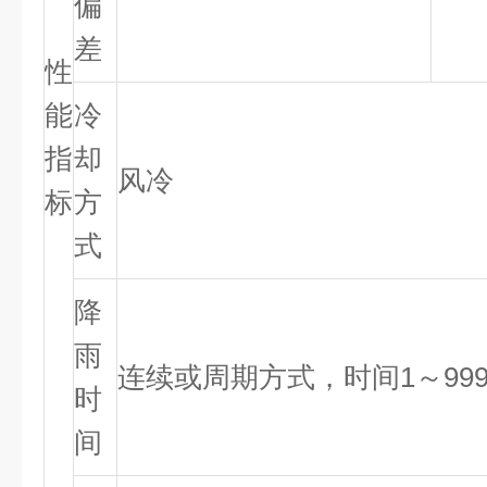
偏
差
性
能
冷
指
却
风冷
标
方
式
降
雨
连续或周期方式，时间1～99
时
间