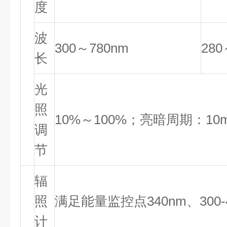
度
波
300～780nm
280
长
光
照
10%～100%；亮暗周期：10min
调
节
辐
照
满足能量监控点340nm、300-4
计