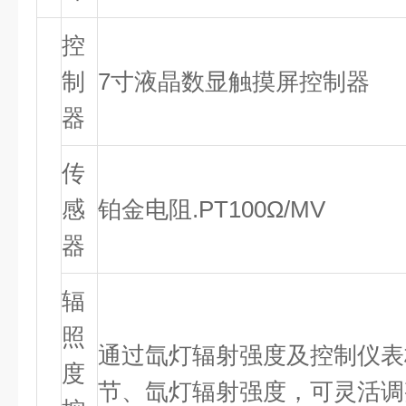
控
制
7寸液晶数显触摸屏控制器
器
传
感
铂金电阻.PT100Ω/MV
器
辐
照
通过氙灯辐射强度及控制仪表
度
节、氙灯辐射强度，可灵活调