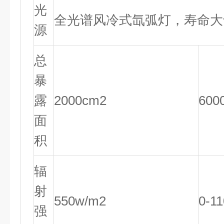
光
全光谱风冷式氙弧灯，寿命大于
源
总
暴
露
2000cm2
600
面
积
辐
射
550w/m2
0-1
强