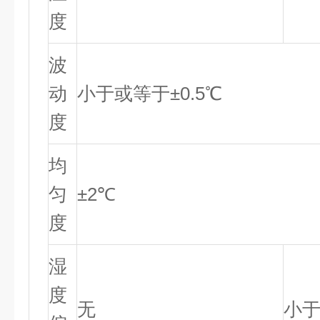
度
波
动
小于或等于±0.5℃
度
均
匀
±2℃
度
湿
度
无
小于