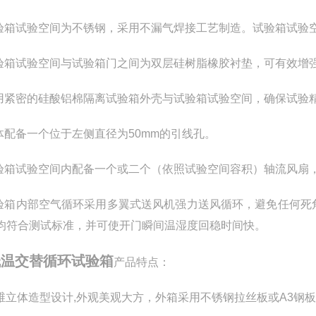
试验箱试验空间为不锈钢，采用不漏气焊接工艺制造。试验箱试验
试验箱试验空间与试验箱门之间为双层硅树脂橡胶衬垫，可有效增
采用紧密的硅酸铝棉隔离试验箱外壳与试验箱试验空间，确保试验
箱体配备一个位于左侧直径为50mm的引线孔。
试验箱试验空间内配备一个或二个（依照试验空间容积）轴流风扇
试验箱内部空气循环采用多翼式送风机强力送风循环，避免任何
均符合测试标准，并可使开门瞬间温湿度回稳时间快。
低温交替循环试验箱
产品特点：
三维立体造型设计,外观美观大方，外箱采用不锈钢拉丝板或A3钢板