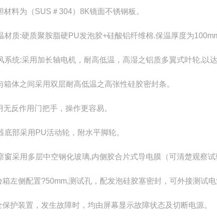
内胆材料为（SUS＃304）8K镜面不锈钢板。
保温材质:硬质聚胺脂硬PU发泡胶+硅酸铝纤维棉.保温厚度为100m
运风系统:采用加长轴电机，耐高低温，高湿之铝质多翼式叶轮,以
门与箱体之间采用双层耐高低温之高张性硅胶密封条。
采用无反作用门把手，操作更容易。
机器底部采用PU活动轮，附水平脚轮。
观察窗采用多层中空钢化玻璃,内侧胶合片式导电膜（可清楚观察
 试验箱左侧配置?50mm,测试孔，配发泡硅胶塞密封，可外接测试
安全保护装置，发生故障时，均由屏幕显示故障状态及切断电源。