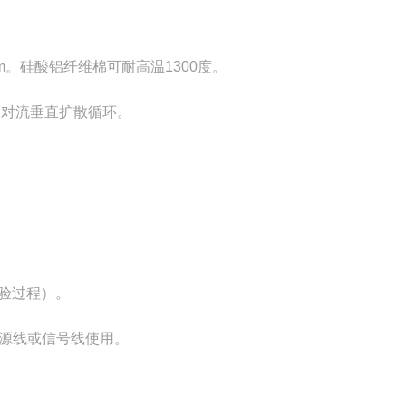
m。硅酸铝纤维棉可耐高温1300度。
达对流垂直扩散循环。
试验过程）。
电源线或信号线使用。