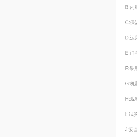
B:
C:
D:
E:
F:
G:
H:
I:
J: