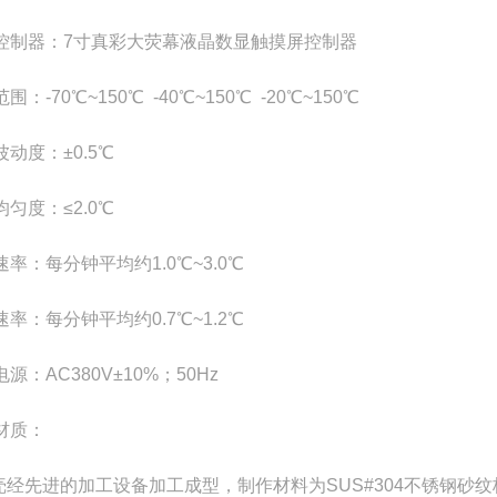
控制器：7寸真彩大荧幕液晶数显触摸屏控制器
围：-70℃~150℃ -40℃~150℃ -20℃~150℃
动度：±0.5℃
匀度：≤2.0℃
率：每分钟平均约1.0℃~3.0℃
率：每分钟平均约0.7℃~1.2℃
源：AC380V±10%；50Hz
材质：
外壳经先进的加工设备加工成型，制作材料为SUS#304不锈钢砂