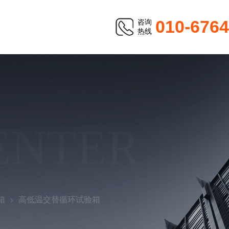
010-676
咨询
热线
ENTER
箱
高低温交替循环试验箱