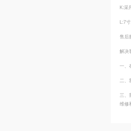
K:
L:
售后
解决
一、
二、
三、
维修