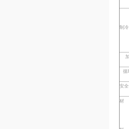
制冷
加
循
安全
材