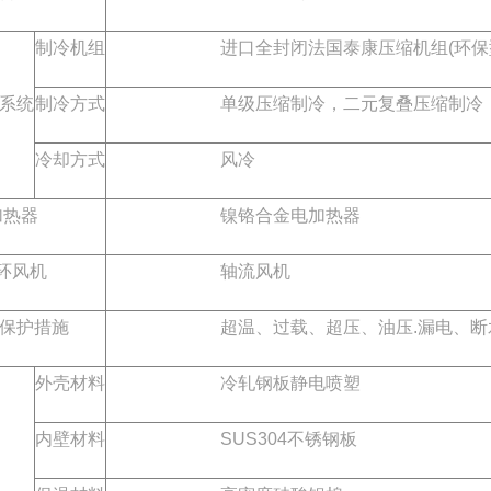
制冷机组
进口全封闭法国泰康压缩机组(环保型
系统
制冷方式
单级压缩制冷，二元复叠压缩制冷
冷却方式
风冷
热器
镍铬合金电加热器
环风机
轴流风机
保护措施
超温、过载、超压、油压.漏电、断水、
外壳材料
冷轧钢板静电喷塑
内壁材料
SUS304不锈钢板