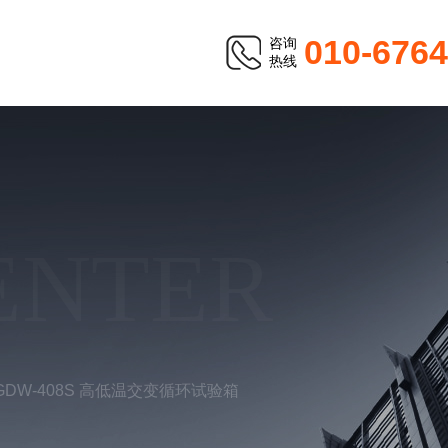
010-676
咨询
热线
ENTER
GDW-408S 高低温交变循环试验箱