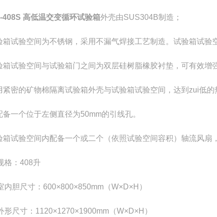
-408S 高低温交变循环试验箱
外壳由SUS304B制造；
试验箱试验空间为不锈钢，采用不漏气焊接工艺制造。试验箱试验
试验箱试验空间与试验箱门之间为双层硅树脂橡胶衬垫，可有效增
采用紧密的矿物棉隔离试验箱外壳与试验箱试验空间，达到zui低
均配备一个位于左侧直径为50mm的引线孔。
试验箱试验空间内配备一个或二个（依照试验空间容积）轴流风扇
规格：408升
内胆尺寸：600×800×850mm（W×D×H）
形尺寸：1120×1270×1900mm（W×D×H）