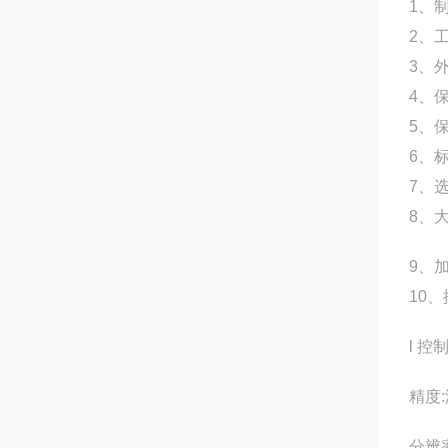
1、
2、
3、
4、
5、
6、
7、
8、
9、
10
l 控
精度:
分辨率