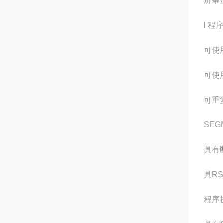
屏幕
l 程
可使用
可使用
可重
SEG
具有
具R
程序