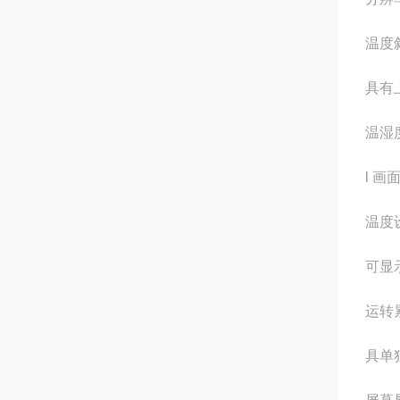
温度斜
具有
温湿度
l 画
温度
可显
运转
具单