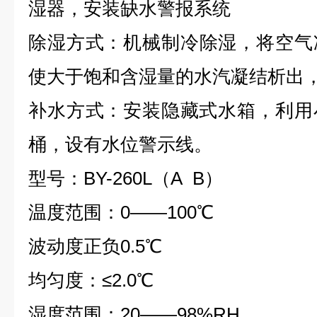
湿器，安装缺水警报系统
除湿方式：
机械制冷除湿，将空气
使大于饱和含湿量的水汽凝结析出
补水方式：安装隐藏式水箱，利用
桶，设有水位警示线。
型号：
BY-260L
（
A B
）
温度范围：
0
——
100
℃
波动度正负
0.5
℃
均匀度：≤
2.0
℃
湿度范围：
20
——
98%RH