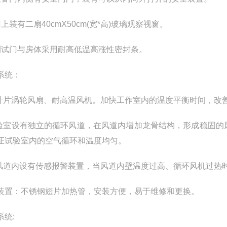
上装有二扇40cmX50cm(宽*高)玻璃观察视窗。
测试门与房体采用耐高低温高涨性密封条。
系统：
多叶片涡轮风扇、耐高温风机。加快工作室内的温度平衡时间，改
试验室设有独立的循环风道，在风道内增加龙骨结构，形成稳固
证试验室内的空气循环和温度均匀。
在风道内设有传感报警装置，当风道内壁温度过高、循环风机过热
装置：不锈钢翅片加热管，安装方便，易于维修和更换。
系统: