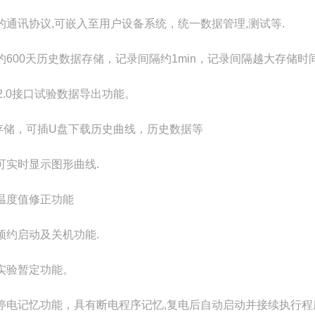
的通讯协议,可嵌入至用户设备系统，统一数据管理,测试等.
约600天历史数据存储，记录间隔约1min，记录间隔越大存储时
B2.0接口试验数据导出功能。
存储，可插U盘下载历史曲线，历史数据等
可实时显示图形曲线.
温度值修正功能
预约启动及关机功能.
实验暂定功能。
停电记忆功能，具有断电程序记忆,复电后自动启动并接续执行程