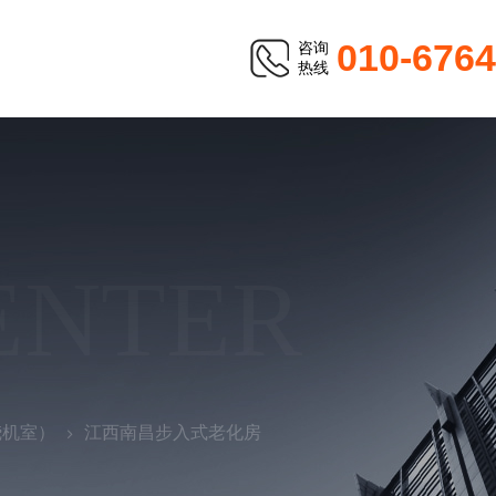
010-676
咨询
热线
ENTER
烧机室）
江西南昌步入式老化房