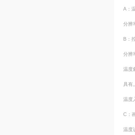
A：
分辨率
B：
分辨率
温度斜
具有
温度入
C：
温度设