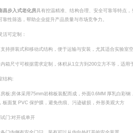
南昌步入式老化房
具有控温精准、结构合理、安全可靠等特点，
可靠性筛选，帮助企业提升产品质量与市场竞争力。
灵活可定制‌：
）支持‌拼装式‌和‌移动式‌结构，便于运输与安装，尤其适合实验室
）内箱尺寸可根据需求定制，体积从‌1立方到200立方不等‌，适
室结构:
库房板:房体采用75mm岩棉板装配而成，外面0.6MM 厚乳白彩
，板面复 PVC 保护膜，避免伤痕、污迹破损，外形美观大方
测试门:对开或单开
设备门内侧有安全门闩，装有可以从内向外打开的安全装置。