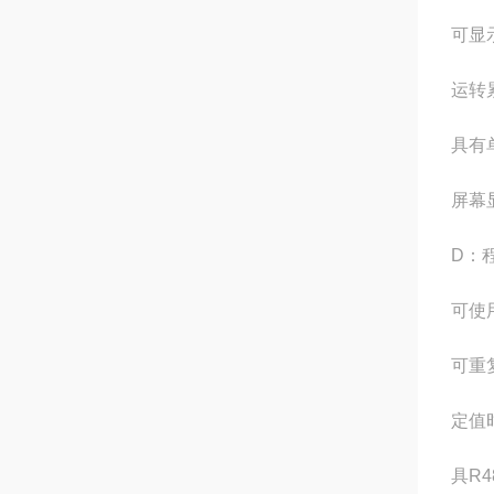
可显
运转
具有
屏幕
D：
可使用
可重
定值时
具R