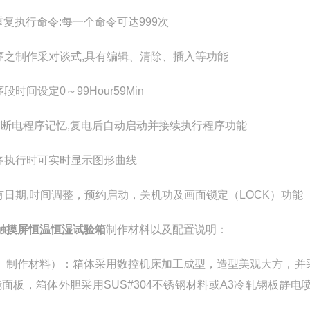
可重复执行命令:每一个命令可达999次
程序之制作采对谈式,具有编辑、清除、插入等功能
序段时间设定0～99Hour59Min
具有断电程序记忆,复电后自动启动并接续执行程序功能
程序执行时可实时显示图形曲线
具有日期,时间调整，预约启动，关机功及画面锁定（LOCK）功能
触摸屏恒温恒湿试验箱
制作材料以及配置说明：
、制作材料）：箱体采用数控机床加工成型，造型美观大方，并采
镜面板，箱体外胆采用SUS#304不锈钢材料或A3冷轧钢板