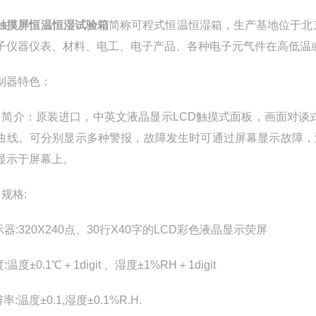
触摸屏恒温恒湿试验箱
简称可程式恒温恒湿箱，生产基地位于北
子仪器仪表、材料、电工、电子产品、各种电子元气件在高低温
制器特色：
）简介：原装进口，中英文液晶显示LCD触摸式面板，画面对谈式
曲线。可分别显示多种警报，故障发生时可通过屏幕显示故障，
显示于屏幕上。
规格:
示器:320X240点、30行X40字的LCD彩色液晶显示荧屏
度:温度±0.1℃＋1digit 、湿度±1%RH＋1digit
辨率:温度±0.1,湿度±0.1%R.H.