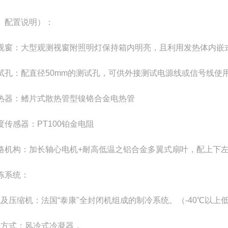
、配置说明）：
视窗：大型观测视窗附照明灯保持箱内明亮，且利用发热体内嵌
试孔：配直径50mm的测试孔，可供外接测试电源线或信号线使
热器：鳍片式散热管型镍铬合金电热管
度传感器：PT100铂金电阻
路机构：加长轴心电机+耐高低温之铝合金多翼式扇叶，配上下
冻系统：
及压缩机：法国“泰康"全封闭机组成的制冷系统。（-40℃以上
方式：风冷式冷凝器，