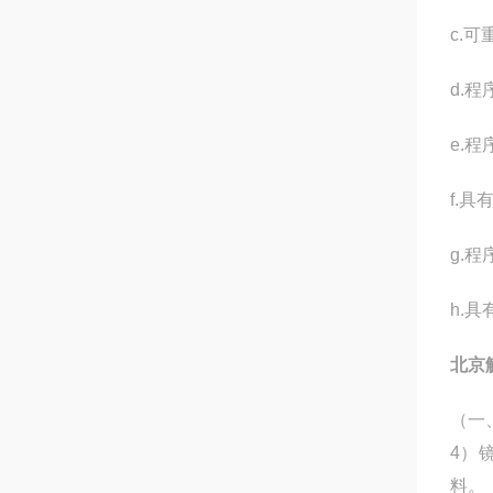
c.
d.
e.程
f.
g.
h.
北京
（一
4）
料。