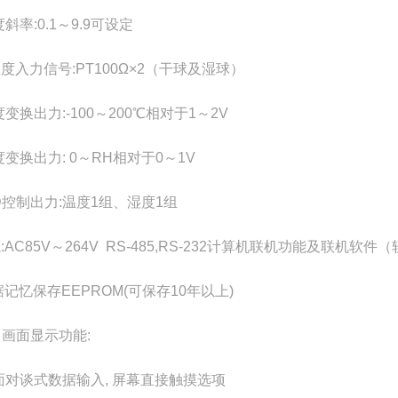
度斜率:0.1～9.9可设定
湿度入力信号:PT100Ω×2（干球及湿球）
度变换出力:-100～200℃相对于1～2V
度变换出力: 0～RH相对于0～1V
.I.D控制出力:温度1组、湿度1组
源:AC85V～264V RS-485,RS-232计算机联机功能及联机软
据记忆保存EEPROM(可保存10年以上)
）画面显示功能:
画面对谈式数据输入, 屏幕直接触摸选项