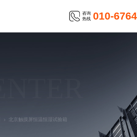
010-676
咨询
热线
ENTER
箱
北京触摸屏恒温恒湿试验箱