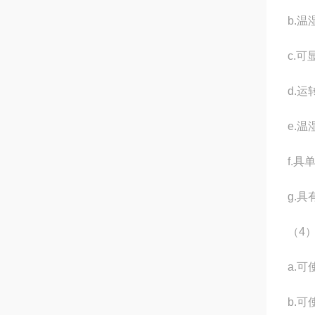
b.
c.
d.
e.
f.
g.具
（4
a.可
b.可