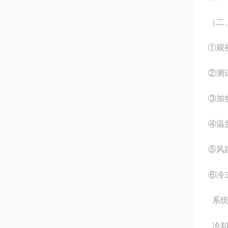
（二
①观
②测
③加
④温
⑤风
⑥冷
系统
冷却