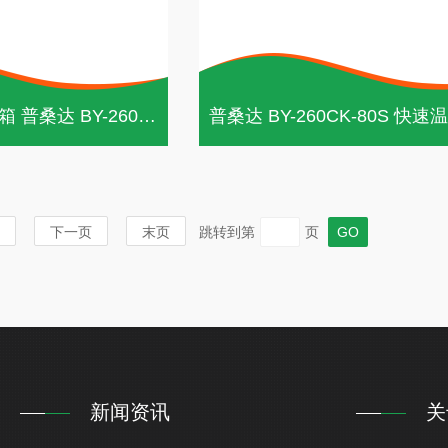
北京快速温变试验箱 普桑达 BY-260CK-150S
下一页
末页
跳转到第
页
新闻资讯
关