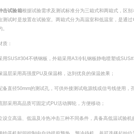
冲击试验箱
根据试验需求及测试标准分为三箱式和两箱式，区别
在测试时是放置在试验室。两箱式分为高温室和低温室，是通过
的。
材质：
采用SUS#304不锈钢板，外箱采用A3冷轧钢板静电喷塑或SU
保温层采用高强度PU及保温棉，达到优良的保温效果；
配备直径50mm的测试孔，可供外接测试电源线或信号线使用，
底部采用高品质可固定式PU活动脚轮，方便移动；
立设立高温、低温及冷热冲击三种不同条件，具备高低温试验机
预约开机时间控制中自动提前预热、预冷待机，并可选择起始位