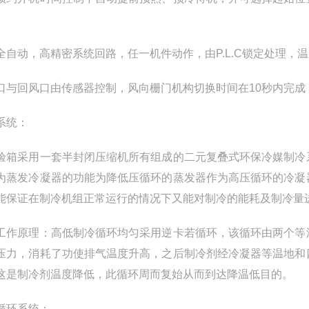
全自动，高精密系统回路，任一机件动作，由P.L.C锁定处理，
口与回风口由传感器控制，风向栅门机构切换时间在10秒内完成
系统：
验箱采用一套半封闭压缩机所有组成的二元复叠式环保冷媒制冷
为蒸发冷凝器的功能为降低压循环的蒸发器作为高压循环的冷凝
能保证在制冷机组正常运行的情况下又能对制冷的能耗及制冷量
工作原理：高低制冷循环均匀采用逆卡若循环，该循环由两个等
压力，消耗了功使排气温度升高，之后制冷剂经冷凝器等温地和
这是制冷剂温度降低，此循环周而复始从而到达降温低目的。
循环系统：