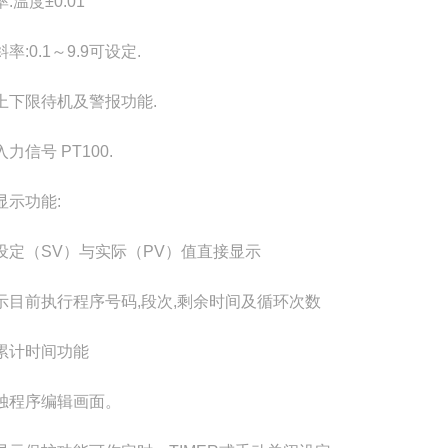
:温度±0.01
率:0.1～9.9可设定.
上下限待机及警报功能.
力信号 PT100.
显示功能:
设定（SV）与实际（PV）值直接显示
示目前执行程序号码,段次,剩余时间及循环次数
累计时间功能
独程序编辑画面。