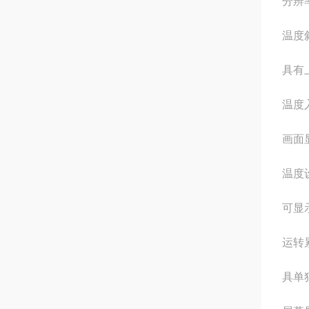
分辨率
温度斜
具有
温度入
画面
温度
可显
运转
具单