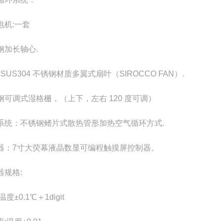
电机:一套
钢加长轴心.
 SUS304 不锈钢材质多翼式扇叶（SIROCCO FAN）.
钢可调式湿格栅，（上下，左右 120 度可调）
系统：不锈钢鳍片式散热管形加热空气循环方式.
器：7寸大荧幕液晶数显可编程触摸屏控制器。
器规格:
温度±0.1℃＋1digit