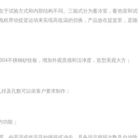
在于试验方式和内部结构不同。三箱式分为蓄冷室，蓄热室和试
电机带动提篮运动来实现高低温的切换，产品放在提篮里，是随
S#304不锈钢砂纹板，增加外观质感和洁净度，造型美观大方；
孔径及孔数可以依客户要求制作；
的功能；
置，由高温或低温开始循环或冲击，具备设定循环次数及自动除